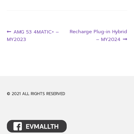
CALL 061-946-9939
Post
LINE @evmall
Previous
Next
Recharge Plug-in Hybrid
AMG 53 4MATIC+ –
post:
post:
MY2023
– MY2024
navigation
Expand
English
child
menu
© 2021 ALL RIGHTS RESERVED