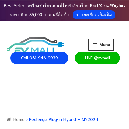
Best Seller ! เครื่องชาร์จรถยนต์ไฟฟ้าอัจฉริยะ 𝐄𝐧𝐞𝐥 𝐗 รุ่น 𝐖𝐚𝐲𝐛𝐨𝐱
ราคาเพียง 35,000 บาท ฟรีติดตั้ง
รายละเอียดเพิ่มเติม
Skip
Skip
Menu
to
to
navigation
content
Call 061-946-9939
LINE @evmall
HOME
PRODUCT
Expand
CART
child
menu
Expand
USEFUL INFO
child
Home
Recharge Plug-in Hybrid – MY2024
menu
CONTACT US