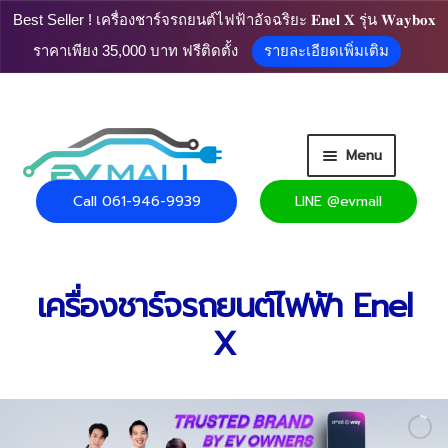
Best Seller ! เครื่องชาร์จรถยนต์ไฟฟ้าอัจฉริยะ 𝐄𝐧𝐞𝐥 𝐗 รุ่น 𝐖𝐚𝐲𝐛𝐨𝐱
ราคาเพียง 35,000 บาท ฟรีติดตั้ง
รายละเอียดเพิ่มเติม
Skip
Skip
Menu
to
to
navigation
content
Call 061-946-9939
LINE @evmall
หน้าแรก
สินค้า
เครื่องชาร์จรถยนต์ไฟฟ้า Enel
Expand
ตระกร้าสินค้า
X
child
menu
Expand
ข้อมูลที่น่าสนใจ
child
menu
ติดต่อเรา