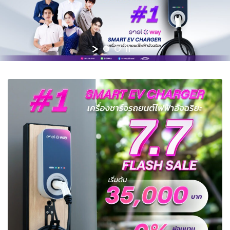
โทร 061-946-9939
LINE @evmall
Expand
ไทย
child
menu