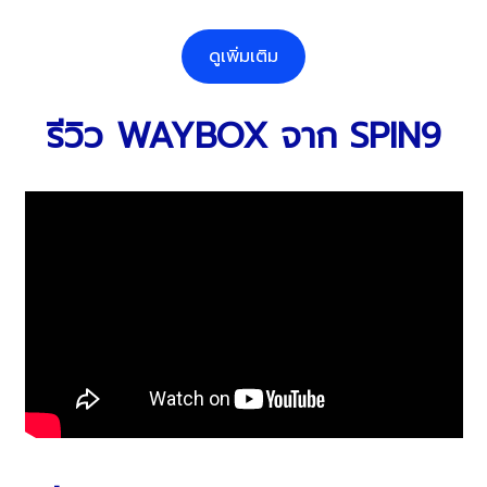
ดูเพิ่มเติม
รีวิว WAYBOX จาก SPIN9