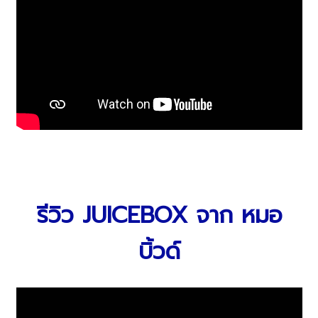
รีวิว JUICEBOX จาก หมอ
บิ้วด์