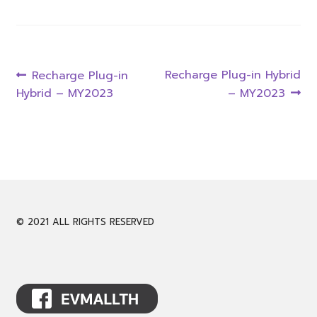
CALL 061-946-9939
Post
LINE @evmall
Previous
Next
Recharge Plug-in Hybrid
Recharge Plug-in
post:
post:
Hybrid – MY2023
– MY2023
navigation
Expand
English
child
menu
© 2021 ALL RIGHTS RESERVED