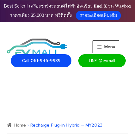
Best Seller ! เครื่องชาร์จรถยนต์ไฟฟ้าอัจฉริยะ 𝐄𝐧𝐞𝐥 𝐗 รุ่น 𝐖𝐚𝐲𝐛𝐨𝐱
ราคาเพียง 35,000 บาท ฟรีติดตั้ง
รายละเอียดเพิ่มเติม
Skip
Skip
Menu
to
to
navigation
content
Call 061-946-9939
LINE @evmall
HOME
PRODUCT
Expand
CART
child
menu
Expand
USEFUL INFO
child
Home
Recharge Plug-in Hybrid – MY2023
menu
CONTACT US