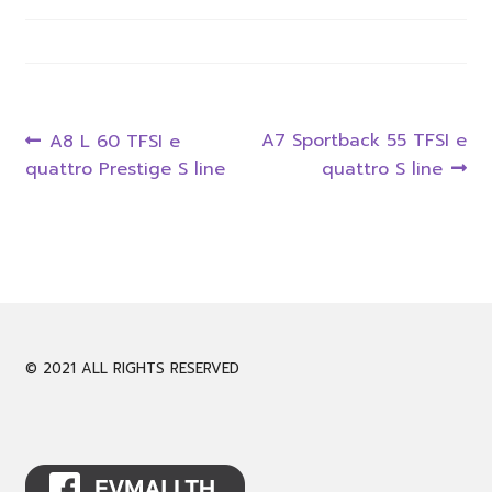
CALL 061-946-9939
LINE @evmall
Post
Previous
Next
A7 Sportback 55 TFSI e
A8 L 60 TFSI e
Expand
post:
post:
quattro Prestige S line
quattro S line
navigation
English
child
menu
© 2021 ALL RIGHTS RESERVED