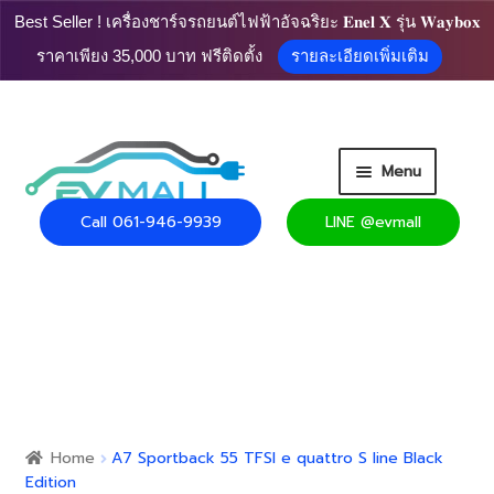
Best Seller ! เครื่องชาร์จรถยนต์ไฟฟ้าอัจฉริยะ 𝐄𝐧𝐞𝐥 𝐗 รุ่น 𝐖𝐚𝐲𝐛𝐨𝐱
ราคาเพียง 35,000 บาท ฟรีติดตั้ง
รายละเอียดเพิ่มเติม
Skip
Skip
Menu
to
to
navigation
content
Call 061-946-9939
LINE @evmall
HOME
PRODUCT
Expand
CART
child
menu
Expand
USEFUL INFO
child
Home
A7 Sportback 55 TFSI e quattro S line Black
menu
Edition
CONTACT US