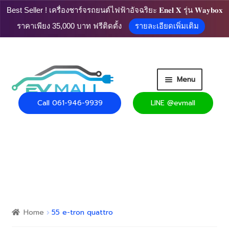
Best Seller ! เครื่องชาร์จรถยนต์ไฟฟ้าอัจฉริยะ 𝐄𝐧𝐞𝐥 𝐗 รุ่น 𝐖𝐚𝐲𝐛𝐨𝐱
ราคาเพียง 35,000 บาท ฟรีติดตั้ง
รายละเอียดเพิ่มเติม
Skip
Skip
Menu
to
to
navigation
content
Call 061-946-9939
LINE @evmall
HOME
PRODUCT
Expand
CART
child
menu
Expand
USEFUL INFO
child
Home
55 e-tron quattro
menu
CONTACT US