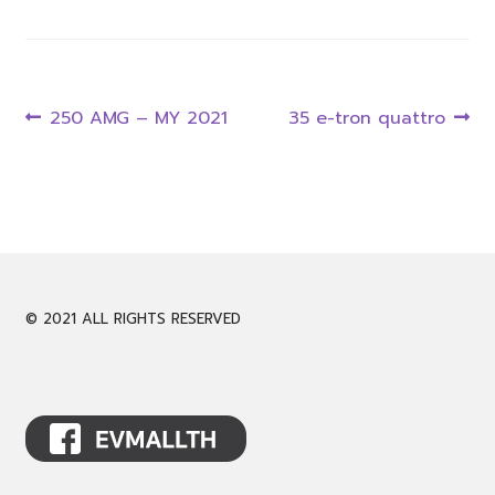
CALL 061-946-9939
Post
LINE @evmall
Previous
Next
250 AMG – MY 2021
35 e-tron quattro
post:
post:
navigation
Expand
English
child
menu
© 2021 ALL RIGHTS RESERVED