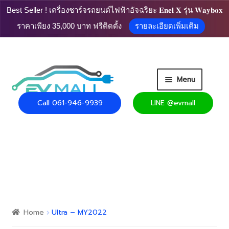
Best Seller ! เครื่องชาร์จรถยนต์ไฟฟ้าอัจฉริยะ 𝐄𝐧𝐞𝐥 𝐗 รุ่น 𝐖𝐚𝐲𝐛𝐨𝐱
ราคาเพียง 35,000 บาท ฟรีติดตั้ง
รายละเอียดเพิ่มเติม
Skip
Skip
Menu
to
to
navigation
content
Call 061-946-9939
LINE @evmall
HOME
PRODUCT
Expand
CART
child
menu
Expand
USEFUL INFO
child
Home
Ultra – MY2022
menu
CONTACT US