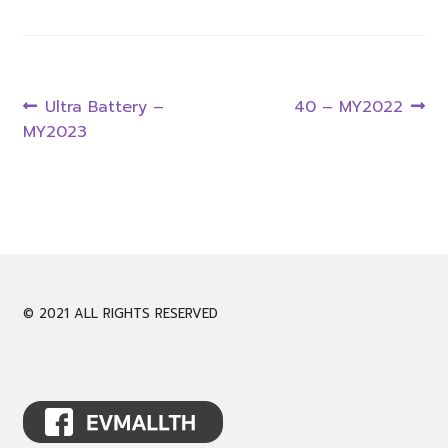
CALL 061-946-9939
Post
LINE @evmall
Previous
Next
Ultra Battery –
40 – MY2022
post:
post:
MY2023
navigation
Expand
English
child
menu
© 2021 ALL RIGHTS RESERVED