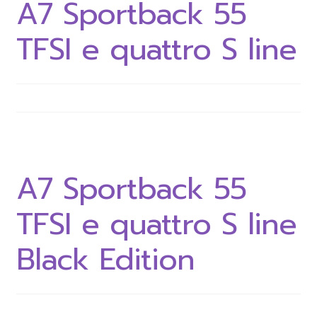
A7 Sportback 55
TFSI e quattro S line
CALL 061-946-9939
LINE @evmall
Expand
English
child
menu
A7 Sportback 55
TFSI e quattro S line
Black Edition