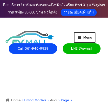
Best Seller ! เครื่องชาร์จรถยนต์ไฟฟ้าอัจฉริยะ 𝐄𝐧𝐞𝐥 𝐗 รุ่น 𝐖𝐚𝐲𝐛𝐨𝐱
ราคาเพียง 35,000 บาท ฟรีติดตั้ง
รายละเอียดเพิ่มเติม
Skip
Skip
Menu
to
to
navigation
content
Call 061-946-9939
LINE @evmall
HOME
PRODUCT
Expand
CART
child
menu
Expand
USEFUL INFO
child
Home
Brand Models
Audi
Page 2
menu
CONTACT US