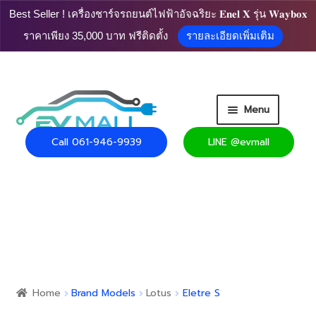
Best Seller ! เครื่องชาร์จรถยนต์ไฟฟ้าอัจฉริยะ 𝐄𝐧𝐞𝐥 𝐗 รุ่น 𝐖𝐚𝐲𝐛𝐨𝐱
ราคาเพียง 35,000 บาท ฟรีติดตั้ง
รายละเอียดเพิ่มเติม
Skip
Skip
Menu
to
to
navigation
content
Call 061-946-9939
LINE @evmall
HOME
PRODUCT
Expand
CART
child
menu
Expand
USEFUL INFO
child
Home
Brand Models
Lotus
Eletre S
menu
CONTACT US