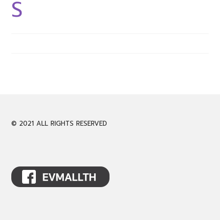
S
CALL 061-946-9939
LINE @evmall
Expand
English
child
menu
© 2021 ALL RIGHTS RESERVED