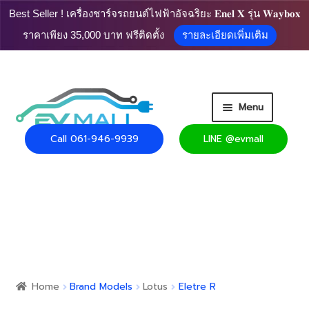
Best Seller ! เครื่องชาร์จรถยนต์ไฟฟ้าอัจฉริยะ 𝐄𝐧𝐞𝐥 𝐗 รุ่น 𝐖𝐚𝐲𝐛𝐨𝐱
ราคาเพียง 35,000 บาท ฟรีติดตั้ง
รายละเอียดเพิ่มเติม
Skip
Skip
Menu
to
to
navigation
content
Call 061-946-9939
LINE @evmall
HOME
PRODUCT
Expand
CART
child
menu
Expand
USEFUL INFO
child
Home
Brand Models
Lotus
Eletre R
menu
CONTACT US