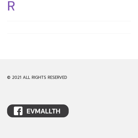
R
CALL 061-946-9939
LINE @evmall
Expand
English
child
menu
© 2021 ALL RIGHTS RESERVED