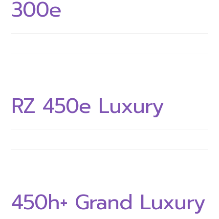
300e
CALL 061-946-9939
LINE @evmall
Expand
English
child
RZ 450e Luxury
menu
450h+ Grand Luxury