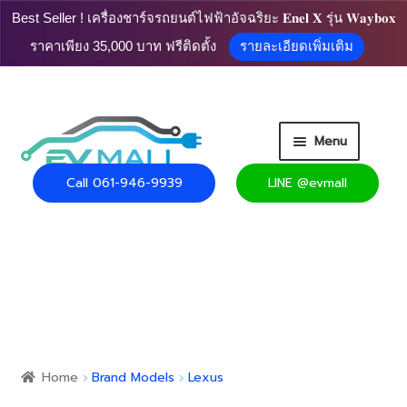
Best Seller ! เครื่องชาร์จรถยนต์ไฟฟ้าอัจฉริยะ 𝐄𝐧𝐞𝐥 𝐗 รุ่น 𝐖𝐚𝐲𝐛𝐨𝐱
ราคาเพียง 35,000 บาท ฟรีติดตั้ง
รายละเอียดเพิ่มเติม
Skip
Skip
Menu
to
to
navigation
content
Call 061-946-9939
LINE @evmall
HOME
PRODUCT
Expand
CART
child
menu
Expand
USEFUL INFO
child
Home
Brand Models
Lexus
menu
CONTACT US