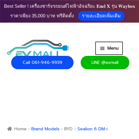
Best Seller ! เครื่องชาร์จรถยนต์ไฟฟ้าอัจฉริยะ 𝐄𝐧𝐞𝐥 𝐗 รุ่น 𝐖𝐚𝐲𝐛𝐨𝐱
ราคาเพียง 35,000 บาท ฟรีติดตั้ง
รายละเอียดเพิ่มเติม
Skip
Skip
Menu
to
to
navigation
content
Call 061-946-9939
LINE @evmall
HOME
PRODUCT
Expand
CART
child
menu
Expand
USEFUL INFO
child
Home
Brand Models
BYD
Sealion 6 DM-i
menu
CONTACT US