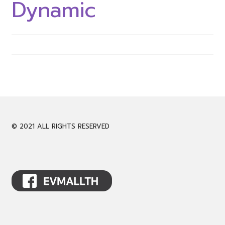
Dynamic
CALL 061-946-9939
LINE @evmall
Expand
English
child
menu
© 2021 ALL RIGHTS RESERVED